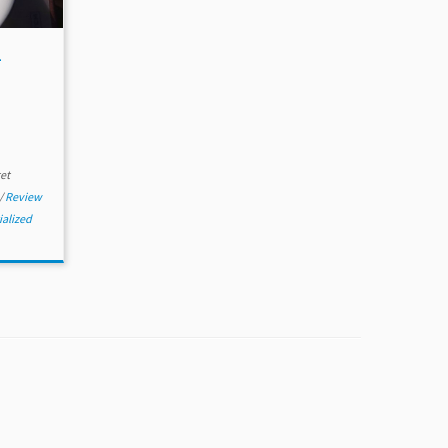
-
et
/
Review
ialized