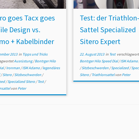
ero goes Tacx goes
Test: der Triathlon
ile Design vs.
Sattel Specialized
mo + Kabelbinder
Sitero Expert
ember 2013
in
Tipps und Tricks
22. August 2013
in
Test
verschlagwort
agwortet
Ausrüstung
/
Bontrger Hilo
Bontrger Hilo Speed Dial
/
ISM Adamo
ial
/
Ironman
/
ISM Adamo
/
legendäres
/
Sitzbeschwerden
/
Specialized
/
Spec
l
/
Sitero
/
Sitzbeschwerden
/
Sitero
/
Triathlonsattel
von
Peter
ized
/
Specialized Sitero
/
Test
/
nsattel
von
Peter