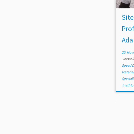
Sit
Prof
Ada
20. Nov
verschl
Speed D
Materia
Special
Triathlo